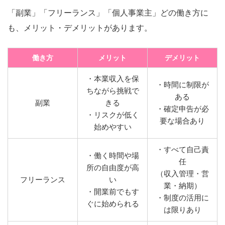
「副業」「フリーランス」「個人事業主」どの働き方に
も、メリット・デメリットがあります。
働き方
メリット
デメリット
・本業収入を保
・時間に制限が
ちながら挑戦で
ある
副業
きる
・確定申告が必
・リスクが低く
要な場合あり
始めやすい
・すべて自己責
・働く時間や場
任
所の自由度が高
（収入管理・営
フリーランス
い
業・納期）
・開業前でもす
・制度の活用に
ぐに始められる
は限りあり