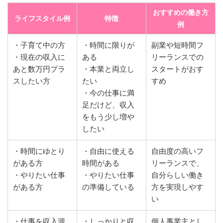
おすすめの働き方
ライフスタイル例
特徴
例
・子育て中の方
・時間に限りが
副業や短時間フ
・現在の収入に
ある
リーランスでの
あと数万円プラ
・本業と両立し
スタートがおす
スしたい方
たい
すめ
・今の仕事に満
足だけど、収入
をもう少し増や
したい
・時間にゆとり
・自由に使える
自由度の高いフ
がある方
時間がある
リーランスで、
・やりたい仕事
・やりたい仕事
自分らしい働き
がある方
の準備している
方を実現しやす
い
・仕事を収入源
・しっかりと収
個人事業主とし