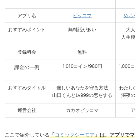
アプリ名
ピッコマ
めちゃ
おすすめポイント
無料話が多い
大人の
人生模様
登録料金
無料
無
1,010コイン/980円
1,000コイ
課金の一例
おすすめタイトル
優しいあなたを守る方法
わたしの
山田くんとLv999の恋をする
深夜のダ
運営会社
カカオピッコマ
アム
ここで紹介している
「
コミックシーモア
」は、アプリでマ