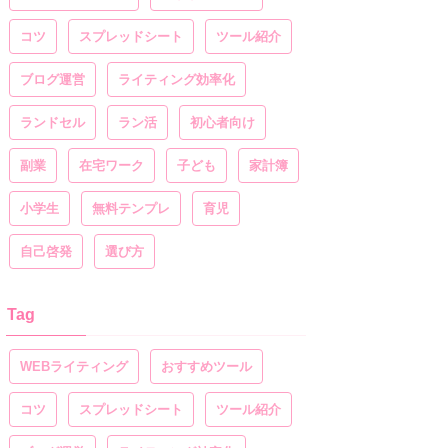
コツ
スプレッドシート
ツール紹介
ブログ運営
ライティング効率化
ランドセル
ラン活
初心者向け
副業
在宅ワーク
子ども
家計簿
小学生
無料テンプレ
育児
自己啓発
選び方
Tag
WEBライティング
おすすめツール
コツ
スプレッドシート
ツール紹介