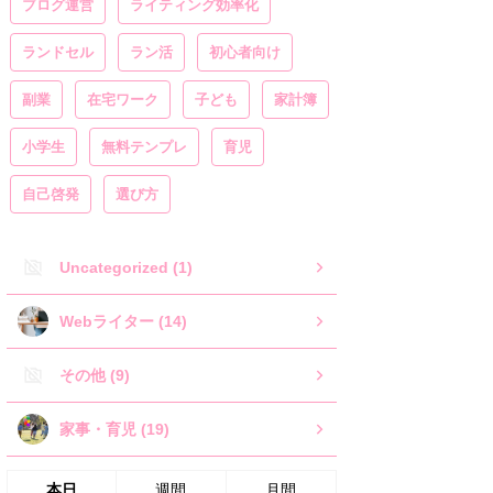
ブログ運営
ライティング効率化
ランドセル
ラン活
初心者向け
副業
在宅ワーク
子ども
家計簿
小学生
無料テンプレ
育児
自己啓発
選び方
Uncategorized (1)
Webライター (14)
その他 (9)
家事・育児 (19)
本日
週間
月間