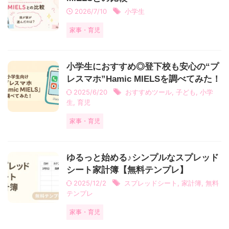
2026/7/10
小学生
家事・育児
小学生におすすめ◎登下校も安心の“プ
レスマホ”Hamic MIELSを調べてみた！
2025/6/20
おすすめツール
,
子ども
,
小学
生
,
育児
家事・育児
ゆるっと始める♪シンプルなスプレッド
シート家計簿【無料テンプレ】
2025/12/2
スプレッドシート
,
家計簿
,
無料
テンプレ
家事・育児