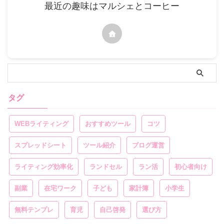
最近の趣味はマルシェとコーヒー
タグ
WEBライティング
おすすめツール
コツ
スプレッドシート
ツール紹介
ブログ運営
ライティング効率化
ランドセル
ラン活
初心者向け
副業
在宅ワーク
子ども
家計簿
小学生
無料テンプレ
育児
自己啓発
選び方