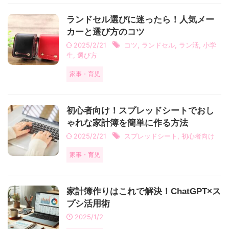
ランドセル選びに迷ったら！人気メー
カーと選び方のコツ
2025/2/21
コツ
,
ランドセル
,
ラン活
,
小学
生
,
選び方
家事・育児
初心者向け！スプレッドシートでおし
ゃれな家計簿を簡単に作る方法
2025/2/21
スプレッドシート
,
初心者向け
家事・育児
家計簿作りはこれで解決！ChatGPT×ス
プシ活用術
2025/1/2