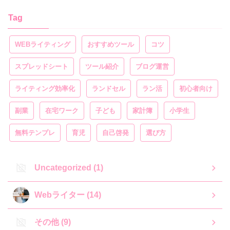
Tag
WEBライティング
おすすめツール
コツ
スプレッドシート
ツール紹介
ブログ運営
ライティング効率化
ランドセル
ラン活
初心者向け
副業
在宅ワーク
子ども
家計簿
小学生
無料テンプレ
育児
自己啓発
選び方
Uncategorized (1)
Webライター (14)
その他 (9)