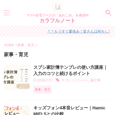
ママ×在宅ワークの「あれこれ」を発信中
カラフルノート
＊＊もうすぐ夏休み！皆さんは何をして過ごし
HOME
>
家事・育児
>
家事・育児
スプシ家計簿テンプレの使い方講座｜
入力のコツと続けるポイント
2026/7/11
スプレッドシート
,
家計簿
家事・育児
キッズフォン4本音レビュー｜Hamic
MIELSとの比較