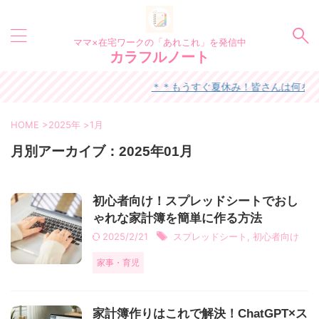
ママ×在宅ワークの「あれこれ」を発信中
カラフルノート
＊＊もうすぐ夏休み！皆さんは何をし
HOME
>
2025年
>
1月
月別アーカイブ：2025年01月
初心者向け！スプレッドシートでおし
ゃれな家計簿を簡単に作る方法
2025/2/21
スプレッドシート
,
初心者向け
家事・育児
家計簿作りはこれで解決！ChatGPT×ス