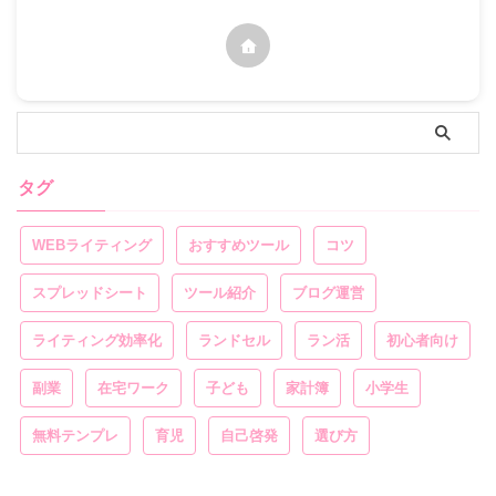
タグ
WEBライティング
おすすめツール
コツ
スプレッドシート
ツール紹介
ブログ運営
ライティング効率化
ランドセル
ラン活
初心者向け
副業
在宅ワーク
子ども
家計簿
小学生
無料テンプレ
育児
自己啓発
選び方