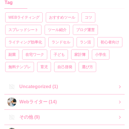
Tag
WEBライティング
おすすめツール
コツ
スプレッドシート
ツール紹介
ブログ運営
ライティング効率化
ランドセル
ラン活
初心者向け
副業
在宅ワーク
子ども
家計簿
小学生
無料テンプレ
育児
自己啓発
選び方
Uncategorized (1)
Webライター (14)
その他 (9)